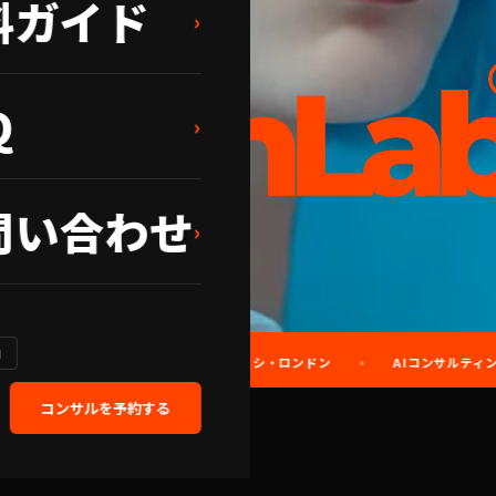
料ガイド
›
Q
›
問い合わせ
›
H
神戸・バンコク・トビリシ・ロンドン
AIコンサルティング
✦
✦
✦
コンサルを予約する