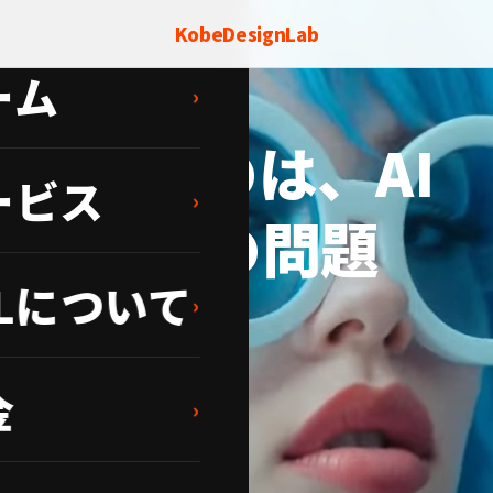
KobeDesignLab
ーム
›
システム
ているのは、AI
ービス
›
、明確さの問題
DLについて
›
金
い場所、そしてその価値について。
›