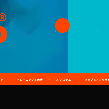
+
+
トレーニング＆教育
AIシステム
ウェブ＆アプリ開発
✦
✦
✦