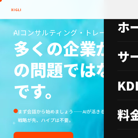
X
IG
LI
ホ
AIコンサルティング・トレーニング・
+
+
多くの企業が抱え
サ
の問題ではなく
K
です。
料
まず会話から始めましょう——AIが活きる場所、活きな
戦略が先、ハイプは不要。
+