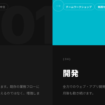
→
中立
チームワークショップ
実践
{04}
開発
します。既存の業務フローに
全力でのウェブ・アプリ開発
換えるのではなく、増強しま
月後も動き続けます。