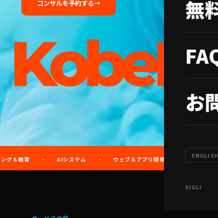
無
コンサルを予約する
→
FA
+
お
ENGLIS
AIシステム
ウェブ＆アプリ開発
ハイプより明確さ
✦
✦
✦
X
IG
LI